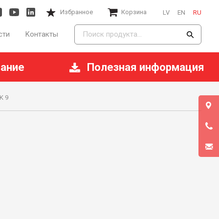
Избранное
Корзина
LV
EN
RU
сти
Kонтакты
ание
Полезная информация
K 9