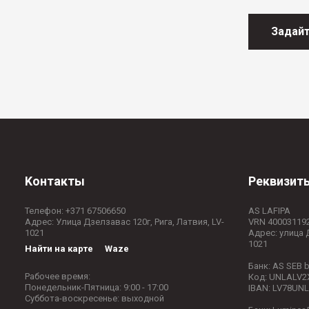
Задайт
Kонтакты
Реквизит
Телефон:
+371 67506650
AS LAFIPA
Адрес: Улица Дзелзавас 120г, Рига, Латвия, LV-
VRN 40003119
1021
Адрес: улица 
1021
Найти на карте
Waze
Банк: AS SEB 
Рабочее время:
Код: UNLALV2
Понедельник-Пятница: 9:00 - 17:00
IBAN: LV78UN
Суббота-воскресенье: выходной