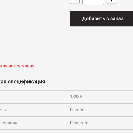
Количество
товара
EHK
Добавить в заказ
9
ская информация
кая спецификация
18935
ель
Flamco
ьзования
Piederumi