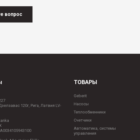
е вопрос
ы
ТОВАРЫ
Geberit
227
Hасосы
Дзелзавас 120г, Рига, Латвия LV-
Теплообменники
Счетчики
banka
X
Автоматика, системы
LA0034105943100
управления