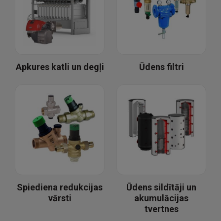
Apkures katli un degļi
Ūdens filtri
Spiediena redukcijas
Ūdens sildītāji un
vārsti
akumulācijas
tvertnes