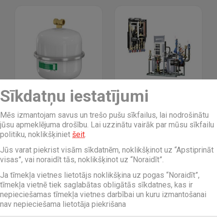
Sīkdatņu iestatījumi
Spiediena tvertnes
Siltummezgli
Mēs izmantojam savus un trešo pušu sīkfailus, lai nodrošinātu
jūsu apmeklējuma drošību. Lai uzzinātu vairāk par mūsu sīkfailu
politiku, noklikšķiniet
šeit
.
Jūs varat piekrist visām sīkdatnēm, noklikšķinot uz “Apstiprināt
visas”, vai noraidīt tās, noklikšķinot uz “Noraidīt”.
Ja tīmekļa vietnes lietotājs noklikšķina uz pogas “Noraidīt”,
tīmekļa vietnē tiek saglabātas obligātās sīkdatnes, kas ir
nepieciešamas tīmekļa vietnes darbībai un kuru izmantošanai
nav nepieciešama lietotāja piekrišana