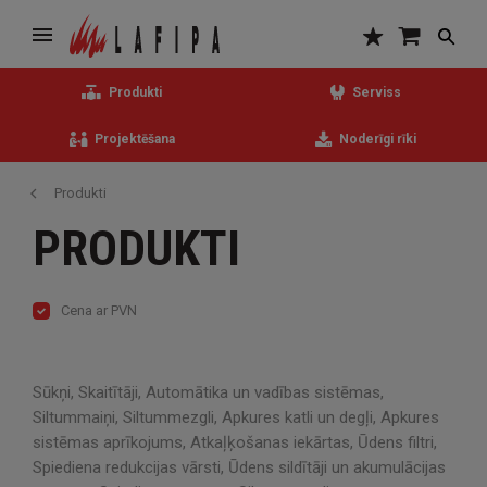
Produkti
Serviss
Projektēšana
Noderīgi rīki
Produkti
PRODUKTI
Cena ar PVN
Sūkņi, Skaitītāji, Automātika un vadības sistēmas,
Siltummaiņi, Siltummezgli, Apkures katli un degļi, Apkures
sistēmas aprīkojums, Atkaļķošanas iekārtas, Ūdens filtri,
Spiediena redukcijas vārsti, Ūdens sildītāji un akumulācijas