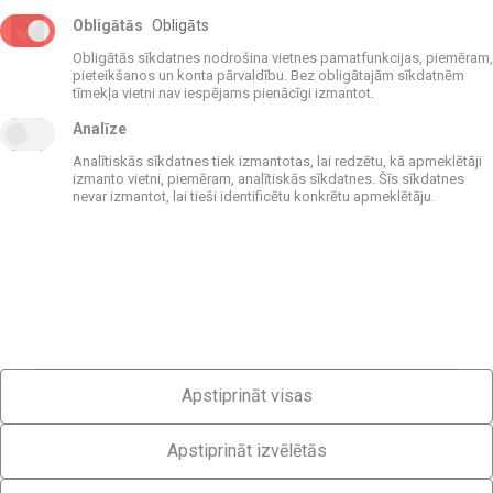
Geberit
Obligātās
Obligāts
Obligātās sīkdatnes nodrošina vietnes pamatfunkcijas, piemēram,
pieteikšanos un konta pārvaldību. Bez obligātajām sīkdatnēm
tīmekļa vietni nav iespējams pienācīgi izmantot.
Analīze
Analītiskās sīkdatnes tiek izmantotas, lai redzētu, kā apmeklētāji
Kontakti
izmanto vietni, piemēram, analītiskās sīkdatnes. Šīs sīkdatnes
nevar izmantot, lai tieši identificētu konkrētu apmeklētāju.
Tālrunis:
+371 67506650
Adrese: Dzelzavas iela 120g, C ieeja, Rīga, LV-1021
Skatīt kartē
Waze
Darba laiks:
Pirmdiena-Piektdiena: 9:00 - 17:00
Sestdiena-Svētdiena: slēgts
Apstiprināt visas
© AS LAFIPA 2026. Visas tiesības aizsargātas.
Apstiprināt izvēlētās
Privātuma politika
Izstrādāja: