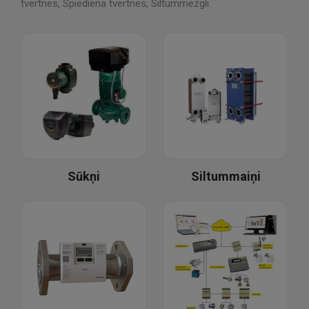
tvertnes, Spiediena tvertnes, Siltummezgli.
Sūkņi
Siltummaiņi