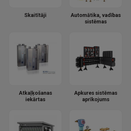
Skaitītāji
Automātika, vadības
sistēmas
Atkaļķošanas
Apkures sistēmas
iekārtas
aprīkojums