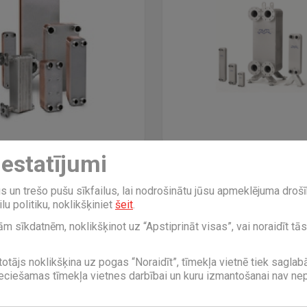
iestatījumi
e plākšņu siltummaiņi
Nerūsējošā tērauda sil
un trešo pušu sīkfailus, lai nodrošinātu jūsu apmeklējuma drošī
lu politiku, noklikšķiniet
šeit
.
ām sīkdatnēm, noklikšķinot uz “Apstiprināt visas”, vai noraidīt tās
totājs noklikšķina uz pogas “Noraidīt”, tīmekļa vietnē tiek sagla
ieciešamas tīmekļa vietnes darbībai un kuru izmantošanai nav ne