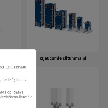
tummaiņi
Izjaucamie siltummaiņi
bu. Lai uzzinātu
, noklikšķinot uz
bātas obligātās
pieciešama lietotāja