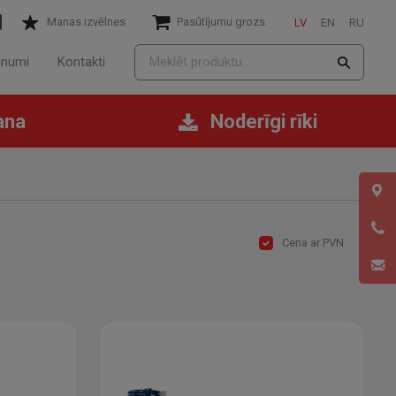
Manas izvēlnes
Pasūtījumu grozs
LV
EN
RU
unumi
Kontakti
ana
Noderīgi rīki
Cena ar PVN