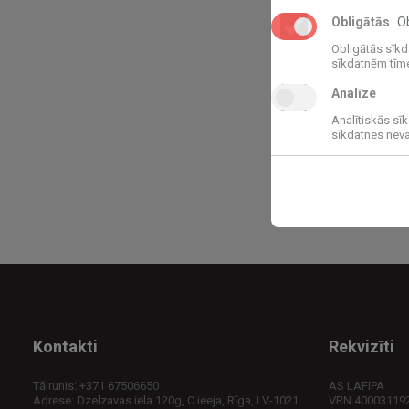
Obligātās
Ob
Obligātās sīkd
sīkdatnēm tīme
Analīze
Analītiskās sīk
sīkdatnes nevar
Cili
Kontakti
Rekvizīti
Tālrunis:
+371 67506650
AS LAFIPA
Adrese: Dzelzavas iela 120g, C ieeja, Rīga, LV-1021
VRN 40003119