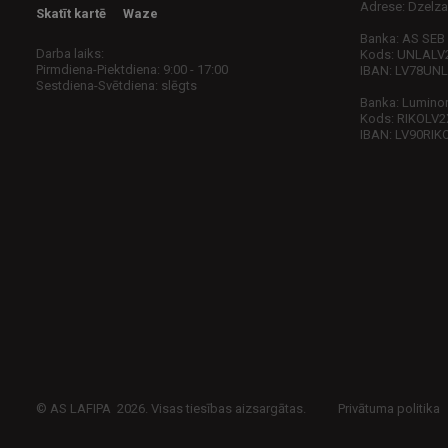
Adrese: Dzelza
Skatīt kartē
Waze
Banka: AS SEB
Darba laiks:
Kods: UNLALV
Pirmdiena-Piektdiena: 9:00 - 17:00
IBAN: LV78UN
Sestdiena-Svētdiena: slēgts
Banka: Luminor 
Kods: RIKOLV2
IBAN: LV90RIK
© AS LAFIPA 2026. Visas tiesības aizsargātas.
Privātuma politika