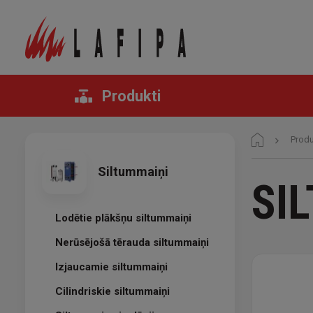
Produkti
Produ
Siltummaiņi
SI
Lodētie plākšņu siltummaiņi
Nerūsējošā tērauda siltummaiņi
Izjaucamie siltummaiņi
Cilindriskie siltummaiņi