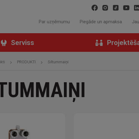
Par uzņēmumu
Piegāde un apmaksa
Ja
Serviss
Projektēš
kti
PRODUKTI
Siltummaiņi
LTUMMAIŅI