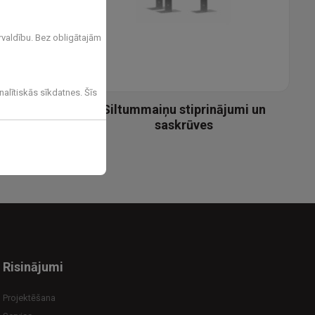
rvaldību. Bez obligātajām
nalītiskās sīkdatnes. Šīs
ijas
Siltummaiņu stiprinājumi un
saskrūves
Risinājumi
Projektēšana