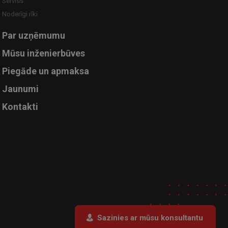
Serviss
Noderīgi rīki
Par uzņēmumu
Mūsu inženierbūves
Piegāde un apmaksa
Jaunumi
Kontakti
Sazinies ar mūsu konsultantu