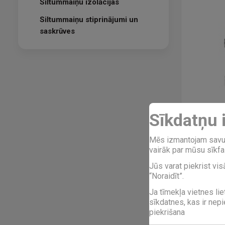
Siltummaiņu izolācijas
Siltummaiņu stiprinājumi un
saskrūves
Sīkdatņu 
Lodēti
Mēs izmantojam savus 
vairāk par mūsu sīkfai
Jūs varat piekrist vis
“Noraidīt”.
Ja tīmekļa vietnes lie
sīkdatnes, kas ir nep
piekrišana