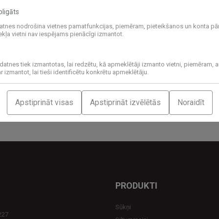
ligāts
atnes nodrošina vietnes pamatfunkcijas, piemēram, pieteikšanos un konta pā
kļa vietni nav iespējams pienācīgi izmantot.
datnes tiek izmantotas, lai redzētu, kā apmeklētāji izmanto vietni, piemēram, a
 izmantot, lai tieši identificētu konkrētu apmeklētāju.
ndriskie siltummaiņi
Siltummaiņu izolāc
Apstiprināt visas
Apstiprināt izvēlētās
Noraidīt
PRODUKTI
Sūkņi
227