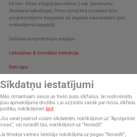
65 mm. Ātrais integrācijas režims 2 sek. (parametru
fiksēšana kalkulācijai).
Pirms pirmā litra uzskaites brīvi
programmējams turpgaitas vai atgaitas cauruļvadam (pēc
noklusējuma turpgaitā).
Dažādas komplektācijas iespējas
Lietošanas & montāžas instrukcija
Datu lapa
Sīkdatņu iestatījumi
Filtrēt
Mēs izmantojam savus un trešo pušu sīkfailus, lai nodrošinātu
jūsu apmeklējuma drošību. Lai uzzinātu vairāk par mūsu sīkfailu
Režģis
Saraksts
politiku, noklikšķiniet
šeit
.
Jūs varat piekrist visām sīkdatnēm, noklikšķinot uz “Apstiprināt
Cena ar PVN
visas”, vai noraidīt tās, noklikšķinot uz “Noraidīt”.
Ja tīmekļa vietnes lietotājs noklikšķina uz pogas “Noraidīt”,