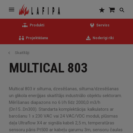
Produkti
Serviss
Projektēšana
Noderīgi rīki
Skaitītāji
MULTICAL 803
Multical 803 ir siltuma, dzesēšanas, siltuma/dzesēšanas
un glikola enerģijas skaitītājs industriālo objektu sektoram.
Mērīšanas diapazons no 6 l/h līdz 2000,0 m3/h
(Dn15...Dn300).
Standarta komplektācija: kalkulators ar
barošanu 1 x 230 VAC vai 24 VAC/VDC moduli, plūsmas
daļa Ultraflow X4 ar signāla kabeli 2,5 m, temperatūras
sensoru pāris Pt500 ar kabeļu garumu 3m, sensoru čaulas