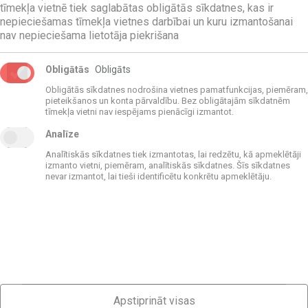
PĒC PIEPRASĪJUMA
tīmekļa vietnē tiek saglabātas obligātās sīkdatnes, kas ir
nepieciešamas tīmekļa vietnes darbībai un kuru izmantošanai
0,00
€
nav nepieciešama lietotāja piekrišana
Obligātās
Obligāts
Obligātās sīkdatnes nodrošina vietnes pamatfunkcijas, piemēram,
pieteikšanos un konta pārvaldību. Bez obligātajām sīkdatnēm
tīmekļa vietni nav iespējams pienācīgi izmantot.
Analīze
Analītiskās sīkdatnes tiek izmantotas, lai redzētu, kā apmeklētāji
Kontakti
izmanto vietni, piemēram, analītiskās sīkdatnes. Šīs sīkdatnes
nevar izmantot, lai tieši identificētu konkrētu apmeklētāju.
Tālrunis:
+371 67506650
Adrese: Dzelzavas iela 120g, C ieeja, Rīga, LV-1021
Skatīt kartē
Waze
Darba laiks:
Pirmdiena-Piektdiena: 9:00 - 17:00
Sestdiena-Svētdiena: slēgts
Apstiprināt visas