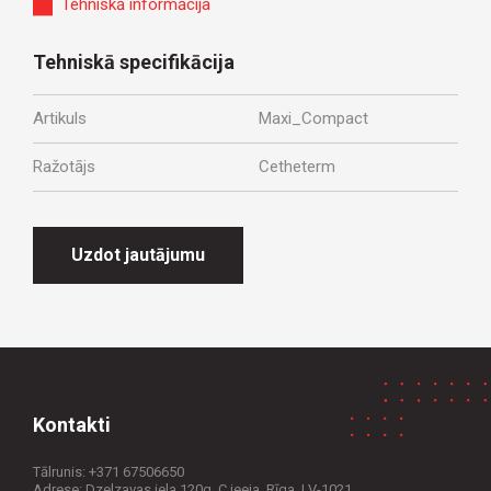
Tehniskā informācija
Tehniskā specifikācija
Artikuls
Maxi_Compact
Ražotājs
Cetheterm
Uzdot jautājumu
Kontakti
Tālrunis:
+371 67506650
Adrese: Dzelzavas iela 120g, C ieeja, Rīga, LV-1021