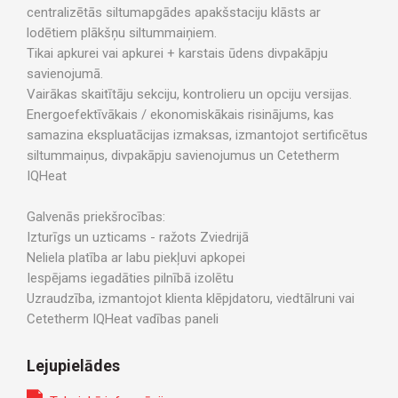
centralizētās siltumapgādes apakšstaciju klāsts ar
lodētiem plākšņu siltummaiņiem.
Tikai apkurei vai apkurei + karstais ūdens divpakāpju
savienojumā.
Vairākas skaitītāju sekciju, kontrolieru un opciju versijas.
Energoefektīvākais / ekonomiskākais risinājums, kas
samazina ekspluatācijas izmaksas, izmantojot sertificētus
siltummaiņus, divpakāpju savienojumus un Cetetherm
IQHeat
Galvenās priekšrocības:
Izturīgs un uzticams - ražots Zviedrijā
Neliela platība ar labu piekļuvi apkopei
Iespējams iegadāties pilnībā izolētu
Uzraudzība, izmantojot klienta klēpjdatoru, viedtālruni vai
Cetetherm IQHeat vadības paneli
Lejupielādes